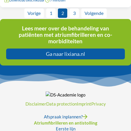
Download beschikbaar
7 minuten
Vorige
1
2
3
Volgende
Lees meer over de behandeling van
patiënten met atriumfibrilleren en co-
morbiditeiten
Ga naar lixiana.nl
Disclaimer
Data protection
Imprint
Privacy
Afspraak inplannen?
Atriumfibrilleren en antistolling
Eerste lijn