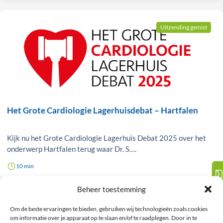
Uitzending gemist
Het Grote Cardiologie Lagerhuisdebat – Hartfalen
Kijk nu het Grote Cardiologie Lagerhuis Debat 2025 over het
onderwerp Hartfalen terug waar Dr. S….
10 min
Contact
Beheer toestemming
Uitzending gemist
Om de beste ervaringen te bieden, gebruiken wij technologieën zoals cookies
om informatie over je apparaat op te slaan en/of te raadplegen. Door in te