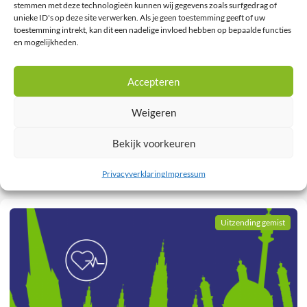
stemmen met deze technologieën kunnen wij gegevens zoals surfgedrag of
unieke ID's op deze site verwerken. Als je geen toestemming geeft of uw
toestemming intrekt, kan dit een nadelige invloed hebben op bepaalde functies
en mogelijkheden.
Accepteren
Het Grote Cardiologie Lagerhuisdebat – Antistolling
Weigeren
Kijk nu het Grote Cardiologie Lagerhuis Debat 2025 over het
Bekijk voorkeuren
onderwerp Antistolling terug waar Dr. M.E.W….
13 min
Privacyverklaring
Impressum
Uitzending gemist