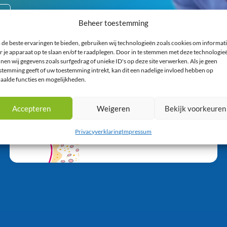
Beheer toestemming
de beste ervaringen te bieden, gebruiken wij technologieën zoals cookies om informat
r je apparaat op te slaan en/of te raadplegen. Door in te stemmen met deze technologie
nen wij gegevens zoals surfgedrag of unieke ID's op deze site verwerken. Als je geen
stemming geeft of uw toestemming intrekt, kan dit een nadelige invloed hebben op
aalde functies en mogelijkheden.
Accepteren
Weigeren
Bekijk voorkeuren
Uitzending gemist
2025 ESC/EAS Focused
Privacyverklaring
Impressum
update guidelines webinar