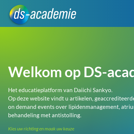
Welkom op DS-aca
Het educatieplatform van Daiichi Sankyo.
Op deze website vindt u artikelen, geaccrediteerd
on demand events over lipidenmanagement, atrium
behandeling met antistolling.
Kies uw richting en maak uw keuze