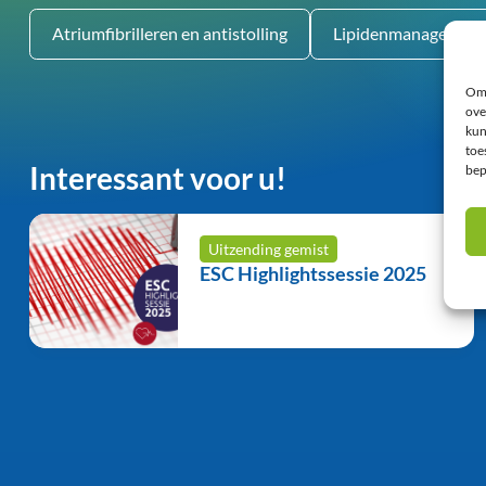
Atriumfibrilleren en antistolling
Lipidenmanagement
Om 
ove
kun
toe
Interessant voor u!
bep
Uitzending gemist
ESC Highlightssessie 2025