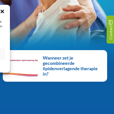
ie
ën
Contact
Wanneer zet je
gecombineerde
lipidenverlagende therapie
in?