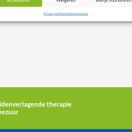
Accepteren
Weigeren
Bekijk voorkeuren
Privacyverklaring
Impressum
pidenverlagende therapie
nezuur