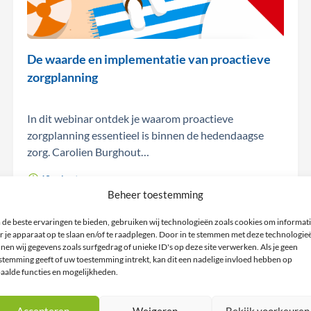
De waarde en implementatie van proactieve
zorgplanning
In dit webinar ontdek je waarom proactieve
zorgplanning essentieel is binnen de hedendaagse
zorg. Carolien Burghout…
40 minuten
Beheer toestemming
de beste ervaringen te bieden, gebruiken wij technologieën zoals cookies om informat
r je apparaat op te slaan en/of te raadplegen. Door in te stemmen met deze technologie
nen wij gegevens zoals surfgedrag of unieke ID's op deze site verwerken. Als je geen
stemming geeft of uw toestemming intrekt, kan dit een nadelige invloed hebben op
aalde functies en mogelijkheden.