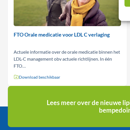
FTO Orale medicatie voor LDL C verlaging
Actuele informatie over de orale medicatie binnen het
LDL-C management obv actuele richtlijnen. In één
FTO…
Download beschikbaar
Lees meer over de nieuwe li
bempedoï