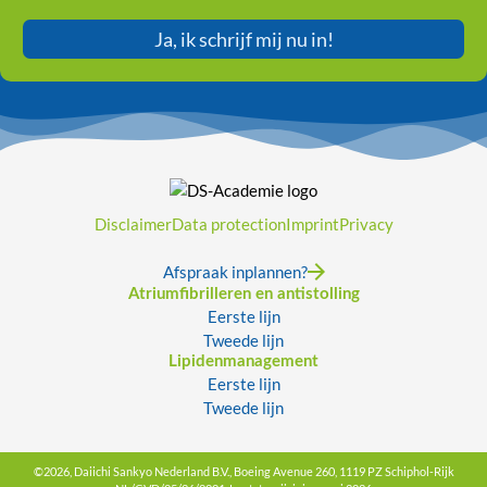
Ja, ik schrijf mij nu in!
Disclaimer
Data protection
Imprint
Privacy
Afspraak inplannen?
Atriumfibrilleren en antistolling
Eerste lijn
Tweede lijn
Lipidenmanagement
Eerste lijn
Tweede lijn
©2026, Daiichi Sankyo Nederland B.V., Boeing Avenue 260, 1119 PZ Schiphol-Rijk