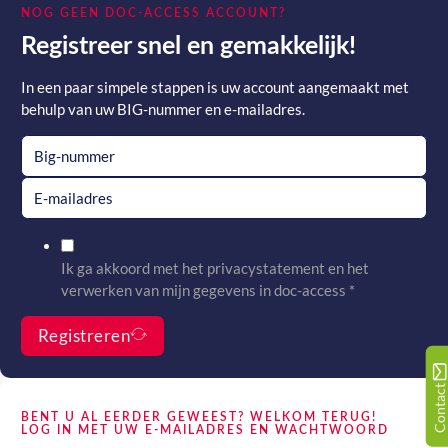
NOG GEEN DOC-ACCESS ACCOUNT?
Registreer snel en gemakkelijk!
In een paar simpele stappen is uw account aangemaakt met
behulp van uw BIG-nummer en e-mailadres.
Ik ga akkoord met het
privacystatement
en het
verwerken van mijn gegevens in
doc-access
*
Registreren
Contact
BENT U AL EERDER GEWEEST? WELKOM TERUG!
LOG IN MET UW E-MAILADRES EN WACHTWOORD